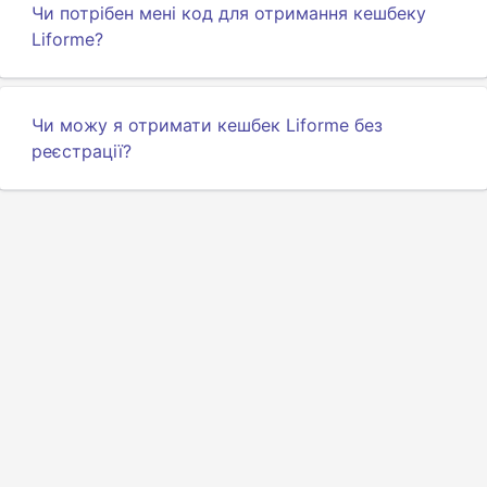
Чи потрібен мені код для отримання кешбеку
Liforme?
Чи можу я отримати кешбек Liforme без
реєстрації?
Terms Of Service
Про нас
API розробників