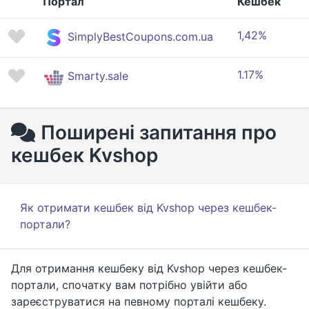
Портал
Кешбек
1,42%
SimplyBestCoupons.com.ua
1.17%
Smarty.sale
Поширені запитання про
кешбек Kvshop
Як отримати кешбек від Kvshop через кешбек-
портали?
Для отримання кешбеку від Kvshop через кешбек-
портали, спочатку вам потрібно увійти або
зареєструватися на певному порталі кешбеку.