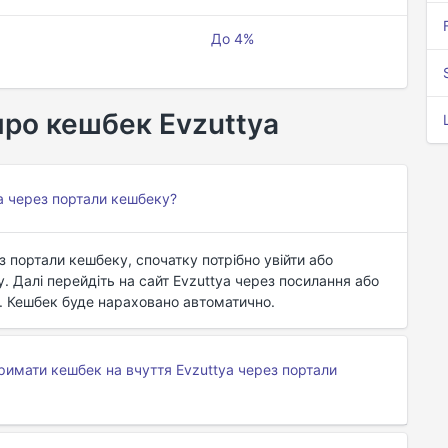
До 4%
про кешбек Evzuttya
a через портали кешбеку?
з портали кешбеку, спочатку потрібно увійти або
 Далі перейдіть на сайт Evzuttya через посилання або
у. Кешбек буде нараховано автоматично.
римати кешбек на вчуття Evzuttya через портали