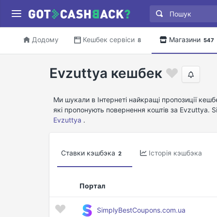
Додому
Кешбек сервіси
Магазини
8
547
Evzuttya кешбек
Ми шукали в Інтернеті найкращі пропозиції кешб
які пропонують повернення коштів за Evzuttya.
Evzuttya
.
Ставки кэшбэка
Історія кэшбэка
2
Портал
SimplyBestCoupons.com.ua