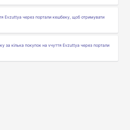
тя Evzuttya через портали кешбеку, щоб отримувати
 за кілька покупок на vчуття Evzuttya через портали
Terms Of Service
Про нас
API розробників