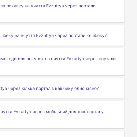
за покупку на vчуття Evzuttya через портали
шбеку на вчуття Evzuttya через портали кешбеку?
мокоди для покупок на вчуття Evzuttya через портали
tya через кілька порталів кешбеку одночасно?
чуття Evzuttya через мобільний додаток порталу