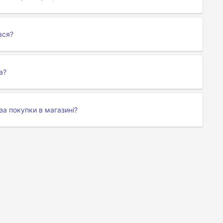
вся?
a?
за покупки в магазині?