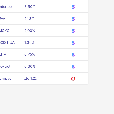
Intertop
3,50%
EVA
2,18%
MOYO
2,00%
EXIST.UA
1,30%
MTA
0,75%
Foxtrot
0,60%
Цитрус
До 1,2%