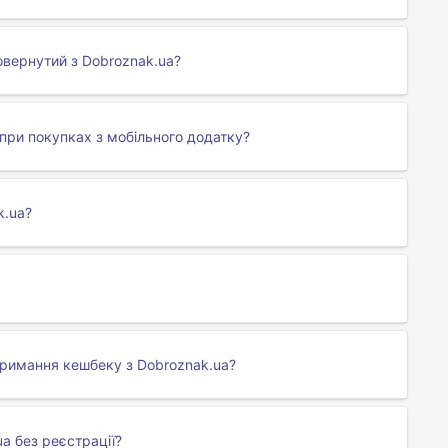
овернутий з Dobroznak.ua?
при покупках з мобільного додатку?
k.ua?
тримання кешбеку з Dobroznak.ua?
a без реєстрації?