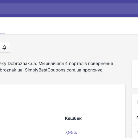
еку Dobroznak.ua. Ми знайшли 4 порталів повернення
obroznak.ua. SimplyBestCoupons.com.ua пропонує
Кешбек
7,95%