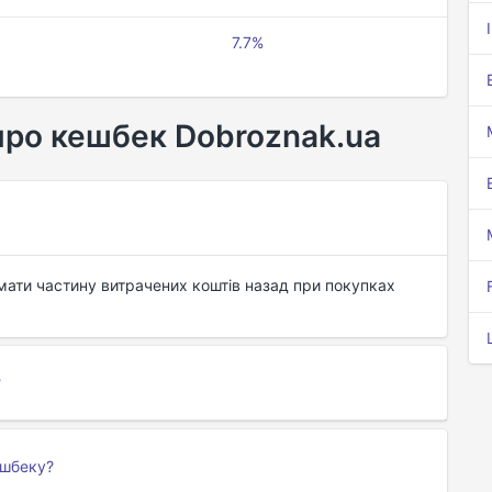
7.7%
про кешбек Dobroznak.ua
ати частину витрачених коштів назад при покупках
?
ешбеку?