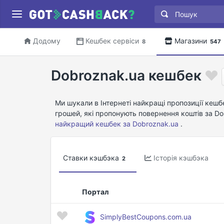
Додому
Кешбек сервіси
Магазини
8
547
Dobroznak.ua кешбек
Ми шукали в Інтернеті найкращі пропозиції кешб
грошей, які пропонують повернення коштів за D
найкращий кешбек за Dobroznak.ua
.
Ставки кэшбэка
Історія кэшбэка
2
Портал
SimplyBestCoupons.com.ua