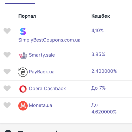
Портал
Кешбек
4,10%
SimplyBestCoupons.com.ua
3.85%
Smarty.sale
2.400000%
PayBack.ua
До 7%
Opera Cashback
До
Moneta.ua
4.620000%